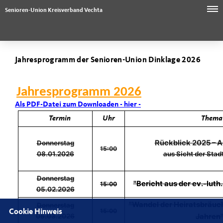
Senioren-Union Kreisverband Vechta
Jahresprogramm der Senioren-Union Dinklage 2026
Jahresprogramm 2026
Als PDF-Datei zum Downloaden - hier -
Termin
Uhr
Thema
Rückblick 2025 – A
Donnerstag
15:00
08.01.2026
aus Sicht der Sta
Donnerstag
"Bericht aus der ev.-lut
15:00
05.02.2026
"Wandel der Heiratsbräuch
Donnerstag
15:00
Cookie Hinweis
05.03.2026
Jahren