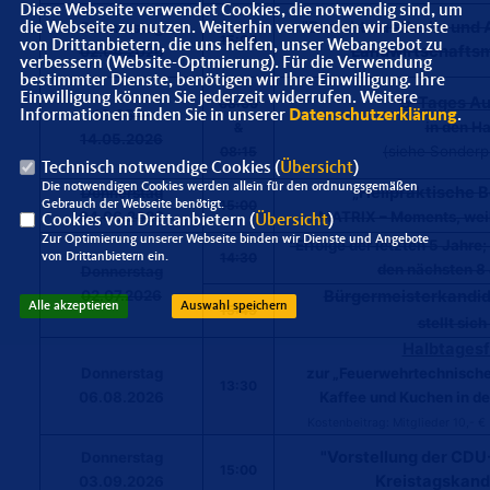
Diese Webseite verwendet Cookies, die notwendig sind, um
"Bericht aus Berlin und
Donnerstag
die Webseite zu nutzen. Weiterhin verwenden wir Dienste
15:00
von Drittanbietern, die uns helfen, unser Webangebot zu
Landwirtschaftsm
02.04.2026
verbessern (Website-Optmierung). Für die Verwendung
bestimmter Dienste, benötigen wir Ihre Einwilligung. Ihre
Einwilligung können Sie jederzeit widerrufen. Weitere
5-Tages Au
08:00
10.05. –
Informationen finden Sie in unserer
Datenschutzerklärung
.
in den H
&
14.05.2026
(siehe Sonderp
08:15
Technisch notwendige Cookies (
Übersicht
)
Die notwendigen Cookies werden allein für den ordnungsgemäßen
Heilpraktische 
Donnerstag
15:00
Gebrauch der Webseite benötigt.
04.06.2026
MATRIX – Moments, weil a
Cookies von Drittanbietern (
Übersicht
)
Zur Optimierung unserer Webseite binden wir Dienste und Angebote
"Erfolge der letzten 5 Jahre;
14:30
von Drittanbietern ein.
den nächsten 8
Donnerstag
02.07.2026
Bürgermeisterkandida
Alle akzeptieren
Auswahl speichern
15:45
stellt sich
Halbtagesf
Donnerstag
zur „Feuerwehrtechnische
13:30
06.08.2026
Kaffee und Kuchen in d
Kostenbeitrag: Mitglieder 10,- 
"Vorstellung der CDU
Donnerstag
15:00
Kreistagskand
03.09.2026