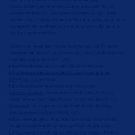
Weitere Informationen zu Zweck und Umfang der
Datenerhebung und ihrer Verarbeitung durch den Plug-in-
Anbieter erhalten Sie in den Datenschutzerklärungen dieser
Anbieter. Dort erhalten Sie auch weitere Informationen zu Ihren
diesbezüglichen Rechten und Einstellungsmöglichkeiten zum
Schutze Ihrer Privatsphäre.
Adressen der jeweiligen Plug-in-Anbieter und URL mit deren
Datenschutzhinweisen: a) Facebook Inc., 1601 S California Ave,
Palo Alto, California 94304, USA;
http://www.facebook.com/help/186325668085084
,
http://www.facebook.com/about/privacy/your-info-on-
other#applications
sowie
http://www.facebook.com/about/privacy/your-
info#everyoneinfo
. Facebook hat sich dem EU-US-Privacy-
Shield unterworfen,
https://www.privacyshield.gov/EU-US-
Framework
. b) Google Inc., 1600 Amphitheater Parkway,
Mountainview, California 94043, USA;
https://www.google.com/policies/privacy/partners/?hl=de
.
Google hat sich dem EU-US-Privacy-Shield unterworfen,
https://www.privacyshield.gov/EU-US-Framework
. c) Twitter,