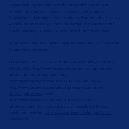
Datenerhebung und ihrer Verarbeitung durch den Plug-in-
Anbieter erhalten Sie in den im Folgenden mitgeteilten
Datenschutzerklärungen dieser Anbieter. Dort erhalten Sie auch
weitere Informationen zu Ihren diesbezüglichen Rechten und
Einstellungsmöglichkeiten zum Schutze Ihrer Privatsphäre.
(6) Adressen der jeweiligen Plug-in-Anbieter und URL mit deren
Datenschutzhinweisen:
a) Facebook Inc., 1601 S California Ave, Palo Alto, California
94304, USA;
http://www.facebook.com/policy.php
; weitere
Informationen zur Datenerhebung:
http://www.facebook.com/help/186325668085084
,
http://www.facebook.com/about/privacy/your-info-on-
other#applications
sowie
http://www.facebook.com/about/privacy/your-
info#everyoneinfo
. Facebook hat sich dem EU-US-Privacy-
Shield unterworfen,
https://www.privacyshield.gov/EU-US-
Framework
.