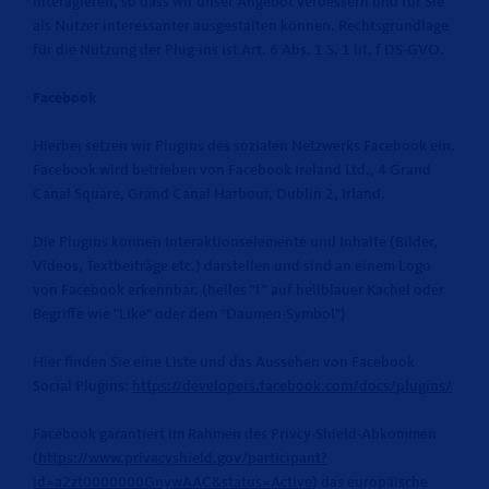
interagieren, so dass wir unser Angebot verbessern und für Sie
als Nutzer interessanter ausgestalten können. Rechtsgrundlage
für die Nutzung der Plug-ins ist Art. 6 Abs. 1 S. 1 lit. f DS-GVO.
Facebook
Hierbei setzen wir Plugins des sozialen Netzwerks Facebook ein.
Facebook wird betrieben von Facebook Ireland Ltd., 4 Grand
Canal Square, Grand Canal Harbour, Dublin 2, Irland.
Die Plugins können Interaktionselemente und Inhalte (Bilder,
Videos, Textbeiträge etc.) darstellen und sind an einem Logo
von Facebook erkennbar. (helles "f" auf hellblauer Kachel oder
Begriffe wie "Like" oder dem "Daumen-Symbol")
Hier finden Sie eine Liste und das Aussehen von Facebook
Social Plugins:
https://developers.facebook.com/docs/plugins/
Facebook garantiert im Rahmen des Privcy-Shield-Abkommen
(
https://www.privacyshield.gov/participant?
id=a2zt0000000GnywAAC&status=Active
) das europäische