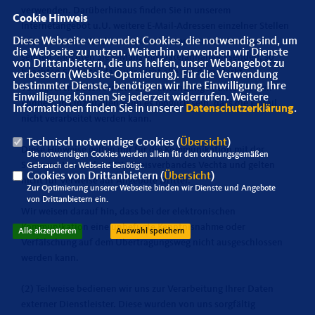
verwenden. Darüberhinaus finden Sie in unserem
Cookie Hinweis
Internetangebot u.U. weitere E-Mail-Adressen einzelner Stellen
Diese Webseite verwendet Cookies, die notwendig sind, um
oder Personen. Auch an diese Adressen können Sie E-Mails
die Webseite zu nutzen. Weiterhin verwenden wir Dienste
senden. Möchten Sie E-Mails mit Dateianhängen senden, so
von Drittanbietern, die uns helfen, unser Webangebot zu
beachten Sie bitte, dass wir nicht alle auf dem Markt
verbessern (Website-Optmierung). Für die Verwendung
bestimmter Dienste, benötigen wir Ihre Einwilligung. Ihre
verfügbaren Dateiformate und Anwendungen unterstützen
Einwilligung können Sie jederzeit widerrufen. Weitere
können. In Einzelfällen kann es möglich sein, dass die E-Mail
Informationen finden Sie in unserer
Datenschutzerklärung
.
nicht verarbeitet werden kann.
Technisch notwendige Cookies (
Übersicht
)
Diese Hinweise gelten nur für die Kommunikation mit der
Die notwendigen Cookies werden allein für den ordnungsgemäßen
Senioren-Union des CDU-Kreisverbandes Vechta und gelten
Gebrauch der Webseite benötigt.
Cookies von Drittanbietern (
Übersicht
)
nicht für Verweise auf Angebote Dritter.
Zur Optimierung unserer Webseite binden wir Dienste und Angebote
von Drittanbietern ein.
Wir weisen darauf hin, dass bei der elektronischen
Kommunikation eine unbefugte Kenntnisnahme oder
Alle akzeptieren
Auswahl speichern
Verfälschung auf dem Übertragungsweg nicht ausgeschlossen
werden kann.
(2) Teilweise bedienen wir uns zur Verarbeitung Ihrer Daten
externer Dienstleister. Diese wurden von uns sorgfältig