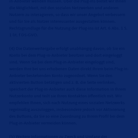
in-Anbieter wenden müssen. Über die Plug-ins bietet wir Ihnen
die Möglichkeit, mit den sozialen Netzwerken und anderen
Nutzern zu interagieren, so dass wir unser Angebot verbessern
und für Sie als Nutzer interessanter ausgestalten können.
Rechtsgrundlage für die Nutzung der Plug-ins ist Art. 6 Abs. 1 S.
1 lit. f DS-GVO.
(4) Die Datenweitergabe erfolgt unabhängig davon, ob Sie ein
Konto bei dem Plug-in-Anbieter besitzen und dort eingeloggt
sind. Wenn Sie bei dem Plug-in-Anbieter eingeloggt sind,
werden Ihre bei uns erhobenen Daten direkt Ihrem beim Plug-in-
Anbieter bestehenden Konto zugeordnet. Wenn Sie den
aktivierten Button betätigen und z. B. die Seite verlinken,
speichert der Plug-in-Anbieter auch diese Information in Ihrem
Nutzerkonto und teilt sie Ihren Kontakten öffentlich mit. Wir
empfehlen Ihnen, sich nach Nutzung eines sozialen Netzwerks
regelmäßig auszuloggen, insbesondere jedoch vor Aktivierung
des Buttons, da Sie so eine Zuordnung zu Ihrem Profil bei dem
Plug-in-Anbieter vermeiden können.
(5) Weitere Informationen zu Zweck und Umfang der