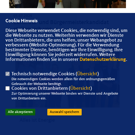
05.07.2026
Cookie Hinweis
Landrats- und Bürgermeisterkandidat
stellen sich vor
Diese Webseite verwendet Cookies, die notwendig sind, um
die Webseite zu nutzen. Weiterhin verwenden wir Dienste
von Drittanbietern, die uns helfen, unser Webangebot zu
verbessern (Website-Optmierung). Für die Verwendung
bestimmter Dienste, benötigen wir Ihre Einwilligung. Ihre
Einwilligung können Sie jederzeit widerrufen. Weitere
Informationen finden Sie in unserer
Datenschutzerklärung
.
Technisch notwendige Cookies (
Übersicht
)
Die notwendigen Cookies werden allein für den ordnungsgemäßen
Gebrauch der Webseite benötigt.
Cookies von Drittanbietern (
Übersicht
)
Zur Optimierung unserer Webseite binden wir Dienste und Angebote
von Drittanbietern ein.
Alle akzeptieren
Auswahl speichern
07.06.2026
Alles ist Energie