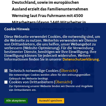
Deutschland, sowie im europäischen
Ausland erzielt das Familienunternehmen
Wernsing laut Frau Fuhrmann mit 4500
Mitarbeitern (davon 1440 Mitarbeiter in
Addrup) einem Jahresumsatz von über 1,2
Cookie Hinweis
Mrd. Euro.
Diese Webseite verwendet Cookies, die notwendig sind, um
die Webseite zu nutzen. Weiterhin verwenden wir Dienste
von Drittanbietern, die uns helfen, unser Webangebot zu
verbessern (Website-Optmierung). Für die Verwendung
bestimmter Dienste, benötigen wir Ihre Einwilligung. Ihre
Einwilligung können Sie jederzeit widerrufen. Weitere
Informationen finden Sie in unserer
Datenschutzerklärung
.
Technisch notwendige Cookies (
Übersicht
)
Die notwendigen Cookies werden allein für den ordnungsgemäßen
Gebrauch der Webseite benötigt.
Cookies von Drittanbietern (
Übersicht
)
Zur Optimierung unserer Webseite binden wir Dienste und Angebote
von Drittanbietern ein.
Alle akzeptieren
Auswahl speichern