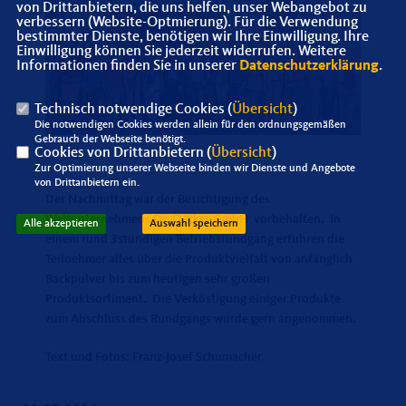
von Drittanbietern, die uns helfen, unser Webangebot zu
verbessern (Website-Optmierung). Für die Verwendung
bestimmter Dienste, benötigen wir Ihre Einwilligung. Ihre
Einwilligung können Sie jederzeit widerrufen. Weitere
Informationen finden Sie in unserer
Datenschutzerklärung
.
Technisch notwendige Cookies (
Übersicht
)
Die notwendigen Cookies werden allein für den ordnungsgemäßen
Gebrauch der Webseite benötigt.
Cookies von Drittanbietern (
Übersicht
)
Zur Optimierung unserer Webseite binden wir Dienste und Angebote
von Drittanbietern ein.
Der Nachmittag war der Besichtigung des
Weltunternehmens Dr. Oetker GmbH vorbehalten. In
Alle akzeptieren
Auswahl speichern
einem rund 3stündigen Betriebsrundgang erfuhren die
Teilnehmer alles über die Produktvielfalt von anfänglich
Backpulver bis zum heutigen sehr großen
Produktsortiment. Die Verköstigung einiger Produkte
zum Abschluss des Rundgangs wurde gern angenommen.
Text und Fotos: Franz-Josef Schumacher