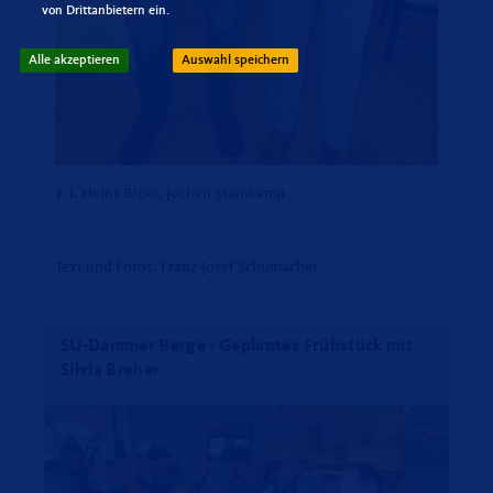
von Drittanbietern ein.
Alle akzeptieren
Auswahl speichern
v. l. Heinz Bröer, Jochen Steinkamp
Text und Fotos: Franz-Josef Schumacher
SU-Dammer Berge - Geplantes Frühstück mit
Silvia Breher