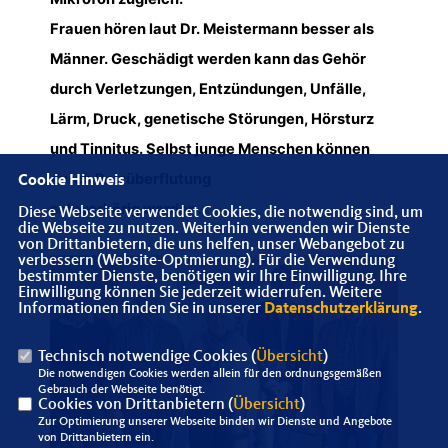
Frauen hören laut Dr. Meistermann besser als
Männer. Geschädigt werden kann das Gehör
durch Verletzungen, Entzündungen, Unfälle,
Lärm, Druck, genetische Störungen, Hörsturz
und Tinnitus. Selbst junge Menschen können
durch Reizüberflutung
Cookie Hinweis
schwerhörig werden.
Diese Webseite verwendet Cookies, die notwendig sind, um
die Webseite zu nutzen. Weiterhin verwenden wir Dienste
von Drittanbietern, die uns helfen, unser Webangebot zu
verbessern (Website-Optmierung). Für die Verwendung
bestimmter Dienste, benötigen wir Ihre Einwilligung. Ihre
Einwilligung können Sie jederzeit widerrufen. Weitere
Informationen finden Sie in unserer
Datenschutzerklärung
.
Technisch notwendige Cookies (
Übersicht
)
Die notwendigen Cookies werden allein für den ordnungsgemäßen
Gebrauch der Webseite benötigt.
Cookies von Drittanbietern (
Übersicht
)
Zur Optimierung unserer Webseite binden wir Dienste und Angebote
von Drittanbietern ein.