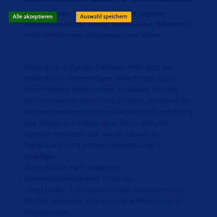
v. links: Bernard Taske, Franz Benediek, Ingelore
Alle akzeptieren
Auswahl speichern
Meistermann (Mutter von Dr. Meistermann), Referent Dr.
Ulrich Meistermann, Vorsitzender Josef Müller.
Wichtig sei auf jeden Fall beim HNO-Arzt bei
schlechtem Hörvermögen seine Ohren durch
einen Hörtest untersuchen zu lassen. Um der
Altersschwerhörigkeit vorzubeugen, empfiehlt Dr.
Meistermann entsprechend ärztlicher Empfehlung
das Tragen von Hörgeräten. Denn dadurch
können Personen sich wieder besser an
Gesprächen und sozialen Begegnungen
beteiligen.
Gutes Hören kann sogar vor
Demenzerkrankungen schützen.
Josef Müller, 1. Vorsitzender der Senioren-Union
Vechta, bedankte sich mit einem Präsent bei Dr.
Meistermann.