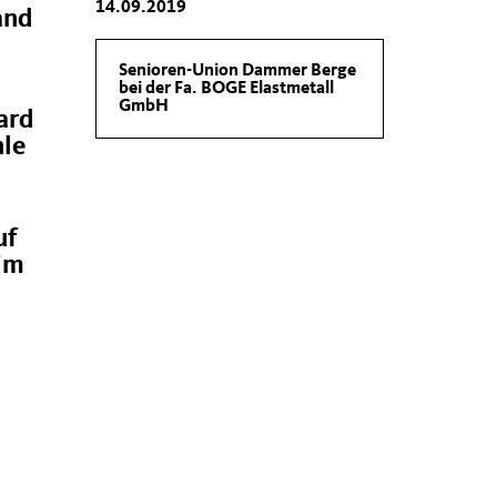
14.09.2019
and
Senioren-Union Dammer Berge
bei der Fa. BOGE Elastmetall
GmbH
ard
hle
uf
 im