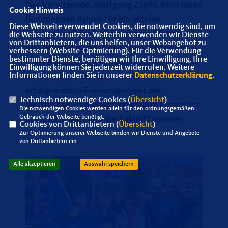
Der Vorsitzende, Wolfgang Zapfe, hielt einen
Cookie Hinweis
flammenden Appell für ein aktives
Diese Webseite verwendet Cookies, die notwendig sind, um
Engagement der "schweigenden Mehrheit"
die Webseite zu nutzen. Weiterhin verwenden wir Dienste
von Drittanbietern, die uns helfen, unser Webangebot zu
und gegen die Untätigkeit der politischen
verbessern (Website-Optmierung). Für die Verwendung
bestimmter Dienste, benötigen wir Ihre Einwilligung. Ihre
Klasse im Hinblick auf den Erhalt der Einheit
Einwilligung können Sie jederzeit widerrufen. Weitere
Europas nach dem Brexit. Europa ist das
Informationen finden Sie in unserer
Datenschutzerklärung
.
erfolgreichste Friedensprojekt der
Technisch notwendige Cookies (
Übersicht
)
Geschichte, und dieses vereinigte Europa ist
Die notwendigen Cookies werden allein für den ordnungsgemäßen
Gebrauch der Webseite benötigt.
unsere Zukunft und die Zukunft unserer
Cookies von Drittanbietern (
Übersicht
)
Kinder.
Zur Optimierung unserer Webseite binden wir Dienste und Angebote
von Drittanbietern ein.
Alle akzeptieren
Auswahl speichern