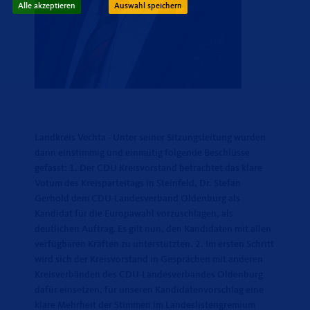
Alle akzeptieren
Auswahl speichern
Landkreis Vechta - Unter seiner Sitzungsleitung wurden
dann einstimmig und einmütig folgende Beschlüsse
gefasst: 1. Der CDU Kreisvorstand betrachtet das klare
Votum des Kreisparteitags in Steinfeld, Dr. Stefan
Gerhold dem CDU-Landesverband Oldenburg als
Kandidat für die Europawahl vorzuschlagen, als
deutlichen Auftrag. Es gilt nun, den Kandidaten mit allen
verfügbaren Kräften zu unterstützten. 2. Im ersten Schritt
wird sich der Kreisvorstand in Gesprächen mit anderen
Kreisverbänden des CDU-Landesverbandes Oldenburg
dafür einsetzen, für unseren Kandidatenvorschlag eine
klare Mehrheit der Stimmen im Landeslistengremium