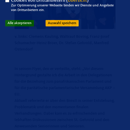
Cookies von Drittanbietern (
Übersicht
)
Zur Optimierung unserer Webseite binden wir Dienste und Angebote
von Drittanbietern ein.
Alle akzeptieren
Auswahl speichern
v. links: Clemens Kauling, Waltraut Boving, Franz-Josef
Schumacher Heinz Broer, Dr. Stefan Gehrold, Manfred
Ostendorf
In seinem Flyer, den er verteilte, steht: „Vor diesem
Hintergrund gestalte ich die Arbeit in den Delegationen
für die Beziehung zum panafrikanischen Parlament und
für die paritätische parlamentarische Versammlung AKP –
EU.
Aktuell referierte er über den Brexit in seiner Entstehung,
Problematik und den momentanen finalen
Verhandlungen. Dabei kam es zu erfrischenden und
lebhaften Diskussionen zwischen St. Gehrold und den
Anwesenden Seniorinnen und Senioren.