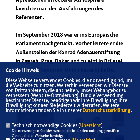
Apfelkuchen in lockerer Atmosphäre
lauschte man den Ausführungen des
Referenten.
Im September 2018 war er ins Europäische
Parlament nachgerückt. Vorher leitete er die
Außenstellen der Konrad Adenauerstiftung
in Zagreb, Prag, Dakar und zuletzt in Brüssel,
wo ihn die Senioren-Union besucht hatte.
Cookie Hinweis
Seine persönlichen Erfahrungen während
Diese Webseite verwendet Cookies, die notwendig sind, um
die Webseite zu nutzen. Weiterhin verwenden wir Dienste
seiner Tätigkeit in Afrika sind ihm nun sehr
von Drittanbietern, die uns helfen, unser Webangebot zu
verbessern (Website-Optmierung). Für die Verwendung
nützlich.
bestimmter Dienste, benötigen wir Ihre Einwilligung. Ihre
Einwilligung können Sie jederzeit widerrufen. Weitere
Informationen finden Sie in unserer
Datenschutzerklärung
.
Technisch notwendige Cookies (
Übersicht
)
Die notwendigen Cookies werden allein für den ordnungsgemäßen
Gebrauch der Webseite benötigt.