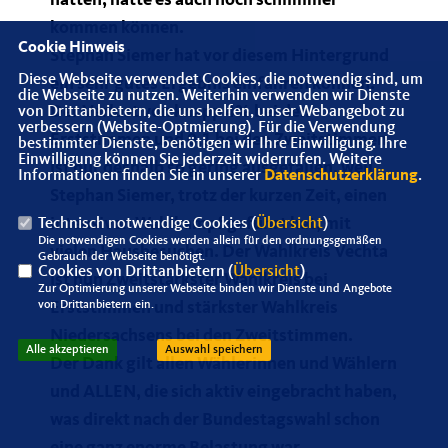
hatten, hätte es auch noch schlimmer
kommen können.
Cookie Hinweis
Stephan Siemer hat vor diesem Hintergrund
Diese Webseite verwendet Cookies, die notwendig sind, um
ein sehr gutes Ergebnis einfahren können.
die Webseite zu nutzen. Weiterhin verwenden wir Dienste
Der Verlust von knapp 4% bei den
von Drittanbietern, die uns helfen, unser Webangebot zu
verbessern (Website-Optmierung). Für die Verwendung
Erststimmen und 0,1 bei den Zweitstimmen
bestimmter Dienste, benötigen wir Ihre Einwilligung. Ihre
Einwilligung können Sie jederzeit widerrufen. Weitere
ist nur deshalb so gering ausgefallen, weil
Informationen finden Sie in unserer
Datenschutzerklärung
.
Stephan Siemer, trotz der kurzen Zeit, einen
intensiven Wahlkampf geführt hat, mit
Technisch notwendige Cookies (
Übersicht
)
Die notwendigen Cookies werden allein für den ordnungsgemäßen
vielen Hausbesuchen. Der Wahlkreis Vechta
Gebrauch der Webseite benötigt.
Cookies von Drittanbietern (
Übersicht
)
ist nun Zweitstärkster Wahlkreis bei
Zur Optimierung unserer Webseite binden wir Dienste und Angebote
von Drittanbietern ein.
Erststimmen und stärkster Wahlkreis
Niedersachsens bei den Zweitstimmen.
Alle akzeptieren
Auswahl speichern
Der Dank gilt allen Wählerinnen und Wählern
und ALLEN, die sich aktiv eingebracht haben,
was direkt nach der Bundestagswahl schon