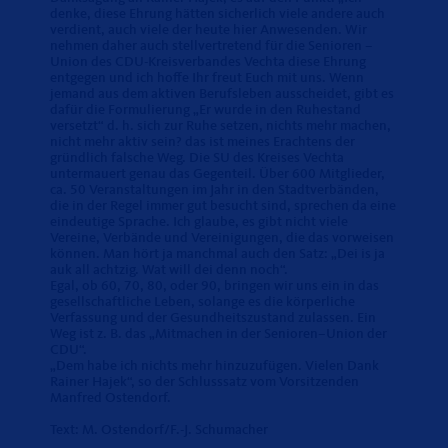
denke, diese Ehrung hätten sicherlich viele andere auch
verdient, auch viele der heute hier Anwesenden. Wir
nehmen daher auch stellvertretend für die Senioren –
Union des CDU-Kreisverbandes Vechta diese Ehrung
entgegen und ich hoffe Ihr freut Euch mit uns. Wenn
jemand aus dem aktiven Berufsleben ausscheidet, gibt es
dafür die Formulierung „Er wurde in den Ruhestand
versetzt“ d. h. sich zur Ruhe setzen, nichts mehr machen,
nicht mehr aktiv sein? das ist meines Erachtens der
gründlich falsche Weg. Die SU des Kreises Vechta
untermauert genau das Gegenteil. Über 600 Mitglieder,
ca. 50 Veranstaltungen im Jahr in den Stadtverbänden,
die in der Regel immer gut besucht sind, sprechen da eine
eindeutige Sprache. Ich glaube, es gibt nicht viele
Vereine, Verbände und Vereinigungen, die das vorweisen
können. Man hört ja manchmal auch den Satz: „Dei is ja
auk all achtzig. Wat will dei denn noch“.
Egal, ob 60, 70, 80, oder 90, bringen wir uns ein in das
gesellschaftliche Leben, solange es die körperliche
Verfassung und der Gesundheitszustand zulassen. Ein
Weg ist z. B. das „Mitmachen in der Senioren–Union der
CDU“.
Dem habe ich nichts mehr hinzuzufügen. Vielen Dank
Rainer Hajek“, so der Schlusssatz vom Vorsitzenden
Manfred Ostendorf.
Text: M. Ostendorf/F.-J. Schumacher