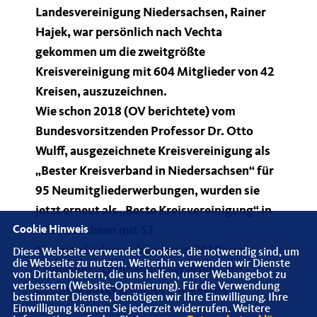
Landesvereinigung Niedersachsen, Rainer
Hajek, war persönlich nach Vechta
gekommen um die zweitgrößte
Kreisvereinigung mit 604 Mitglieder von 42
Kreisen, auszuzeichnen.
Wie schon 2018 (OV berichtete) vom
Bundesvorsitzenden Professor Dr. Otto
Wulff, ausgezeichnete Kreisvereinigung als
Bester Kreisverband in Niedersachsen“ für
95 Neumitgliederwerbungen, wurden sie
jetzt erneut als „Beste Kreisvereinigung“ in
Cookie Hinweis
Niedersachsen mit 53
Neumitgliederwerbungen in 2019 vom
Diese Webseite verwendet Cookies, die notwendig sind, um
die Webseite zu nutzen. Weiterhin verwenden wir Dienste
Landesvorsitzenden Rainer Hajek, mit
von Drittanbietern, die uns helfen, unser Webangebot zu
verbessern (Website-Optmierung). Für die Verwendung
Urkunde ausgezeichnet und geehrt.
bestimmter Dienste, benötigen wir Ihre Einwilligung. Ihre
Einwilligung können Sie jederzeit widerrufen. Weitere