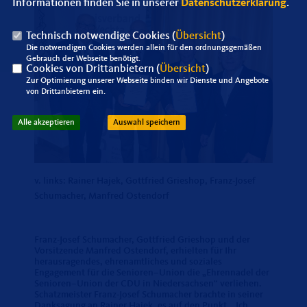
Informationen finden Sie in unserer
Datenschutzerklärung
.
Technisch notwendige Cookies (
Übersicht
)
Die notwendigen Cookies werden allein für den ordnungsgemäßen
Gebrauch der Webseite benötigt.
Cookies von Drittanbietern (
Übersicht
)
Zur Optimierung unserer Webseite binden wir Dienste und Angebote
von Drittanbietern ein.
Alle akzeptieren
Auswahl speichern
v. links: Rainer Hajek, Gottfried Grieshop, Franz-Josef
Schumacher, Manfred Ostendorf
Franz-Josef Schumacher, Gottfried Grieshop und der
Vorsitzende Manfred Ostendorf, erhielten für Ihr
herausragendes, ehrenamtliches und soziales
Engagement für die Senioren–Union die „Ehrennadel der
Senioren–Union der CDU in Niedersachsen“ verliehen.
Schatzmeister Franz-Josef Schumacher brachte in seiner
Danksagung an Rainer Hajek, es auf den Punkt. „Ich