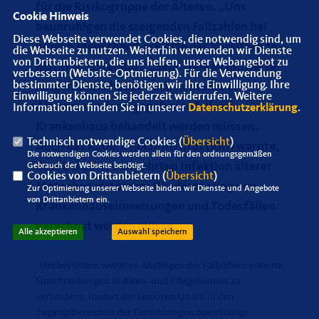
für die Risikogruppe der Älteren. „Uns
Cookie Hinweis
beunruhigen die steigenden Fallzahlen bei
Diese Webseite verwendet Cookies, die notwendig sind, um
jungen Menschen“, erklärte der Vorsitzende
die Webseite zu nutzen. Weiterhin verwenden wir Dienste
von Drittanbietern, die uns helfen, unser Webangebot zu
Manfred Ostendorf. „Sehr viele so infizierte
verbessern (Website-Optmierung). Für die Verwendung
bestimmter Dienste, benötigen wir Ihre Einwilligung. Ihre
jungen Leute haben auch Kontakte zu
Einwilligung können Sie jederzeit widerrufen. Weitere
Älteren, die dann gegebenenfalls im
Informationen finden Sie in unserer
Datenschutzerklärung
.
Krankenhaus behandelt werden müssen.
Technisch notwendige Cookies (
Übersicht
)
Auch das Robert-Koch-Institut (RKI) warnte,
Die notwendigen Cookies werden allein für den ordnungsgemäßen
dass bei einer vermehrten Infektion älterer
Gebrauch der Webseite benötigt.
Cookies von Drittanbietern (
Übersicht
)
Menschen mit einem Wiederanstieg von
Zur Optimierung unserer Webseite binden wir Dienste und Angebote
von Drittanbietern ein.
Krankenhauseinweisungen und Todesfällen
gerechnet werden müsse.
Alle akzeptieren
Auswahl speichern
Um bei einem weiteren Ansteigen der Fallzahlen erneute
Einschränkungen in Alten- und Pflegeheimen zu
verhindern, fordert die Senioren-Union in den
Zugangsbereichen der Einrichtungen zuverlässige