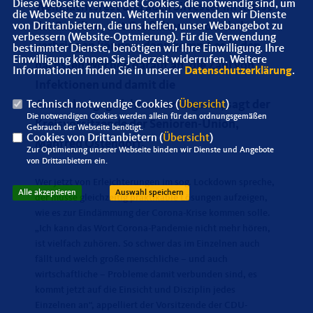
Diese Webseite verwendet Cookies, die notwendig sind, um
Weihnachtsfest und auch Silvester im Kreise
die Webseite zu nutzen. Weiterhin verwenden wir Dienste
der Familien, mit Großeltern und Enkeln
von Drittanbietern, die uns helfen, unser Webangebot zu
verbessern (Website-Optmierung). Für die Verwendung
verbringen können, dann kommt es in den
bestimmter Dienste, benötigen wir Ihre Einwilligung. Ihre
Einwilligung können Sie jederzeit widerrufen. Weitere
nächsten Wochen darauf an, die Zahl von
Informationen finden Sie in unserer
Datenschutzerklärung
.
Infektionen und damit die
Ansteckungsgefahr zu verringern“, sagt der
Technisch notwendige Cookies (
Übersicht
)
Die notwendigen Cookies werden allein für den ordnungsgemäßen
Kreisvorsitzende der Senioren-Union,
Gebrauch der Webseite benötigt.
Cookies von Drittanbietern (
Übersicht
)
Manfred Ostendorf.
Zur Optimierung unserer Webseite binden wir Dienste und Angebote
von Drittanbietern ein.
Wer jetzt von Erleichterungen im sog. Lockdown spreche,
Alle akzeptieren
Auswahl speichern
der müsse gleichzeitig praktikable Lösungen aufzeigen,
wie es zur Eindämmung der Corona-Krise kommen solle.
Ich kann das Wort Corona-Pandemie nicht mehr hören,
ist vielfach zuhören. So schwer das im Einzelnen auch
fällt und welch große menschliche – und auch
wirtschaftliche – Probleme damit verbunden sind, es
kommt jetzt auf die Einsicht und Disziplin jedes
Einzelnen an“, appelliert der Vorsitzende der CDU-