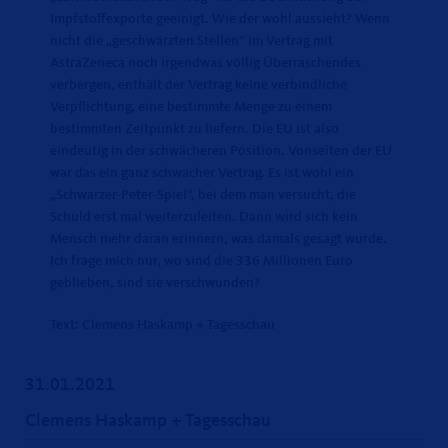
Impfstoffexporte geeinigt. Wie der wohl aussieht? Wenn
nicht die „geschwärzten Stellen“ im Vertrag mit
AstraZeneca noch irgendwas völlig Überraschendes
verbergen, enthält der Vertrag keine verbindliche
Verpflichtung, eine bestimmte Menge zu einem
bestimmten Zeitpunkt zu liefern. Die EU ist also
eindeutig in der schwächeren Position. Vonseiten der EU
war das ein ganz schwacher Vertrag. Es ist wohl ein
Schwarzer-Peter-Spiel“, bei dem man versucht, die
Schuld erst mal weiterzuleiten. Dann wird sich kein
Mensch mehr daran erinnern, was damals gesagt wurde.
Ich frage mich nur, wo sind die 336 Millionen Euro
geblieben, sind sie verschwunden?
Text: Clemens Haskamp + Tagesschau
31.01.2021
Clemens Haskamp + Tagesschau