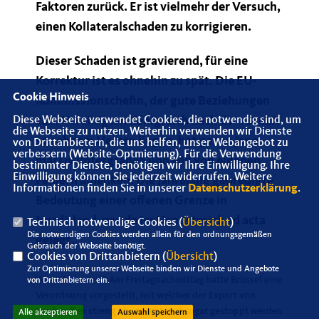
Faktoren zurück. Er ist vielmehr der Versuch,
einen Kollateralschaden zu korrigieren.
Dieser Schaden ist gravierend, für eine
Korrektur ist es ohnehin zu spät. Die EU-
Cookie Hinweis
Kommissionschefin, der gute Beziehungen
zum Vereinigten Königreich nach dem Brexit
Diese Webseite verwendet Cookies, die notwendig sind, um
die Webseite zu nutzen. Weiterhin verwenden wir Dienste
so sehr am Herzen liegen, hat genau jene
von Drittanbietern, die uns helfen, unser Webangebot zu
verbessern (Website-Optmierung). Für die Verwendung
massiv untergraben und will von eigenen
bestimmter Dienste, benötigen wir Ihre Einwilligung. Ihre
Einwilligung können Sie jederzeit widerrufen. Weitere
Fehlern ablenken. Die jahrelang gepredigte
Informationen finden Sie in unserer
Datenschutzerklärung
.
Bedeutung einer offenen Grenze in
Nordirland, wurde im Handstreich ad acta
Technisch notwendige Cookies (
Übersicht
)
Die notwendigen Cookies werden allein für den ordnungsgemäßen
gelegt.
Gebrauch der Webseite benötigt.
Cookies von Drittanbietern (
Übersicht
)
Zur Optimierung unserer Webseite binden wir Dienste und Angebote
Was ist passiert? Am Freitagnachmittag hatte Brüssel eine
von Drittanbietern ein.
Verordnung vorgestellt, mit welcher der Export von
Impfstoffen streng überwacht und sogar gestoppt werden
Alle akzeptieren
Auswahl speichern