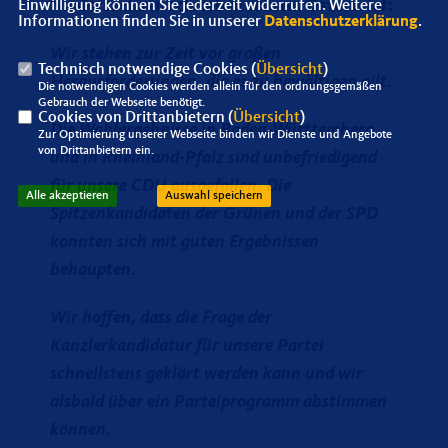
Niedersachsen schrieb in seinem Osterbrief:
Einwilligung können Sie jederzeit widerrufen. Weitere
Informationen finden Sie in unserer
Datenschutzerklärung
.
Wir stehen zur Zeit vor großen
Technisch notwendige Cookies (
Übersicht
)
Herausforderungen, die es zu bewältigen gilt.
Die notwendigen Cookies werden allein für den ordnungsgemäßen
Gebrauch der Webseite benötigt.
Cookies von Drittanbietern (
Übersicht
)
Die Wahlergebnisse in Baden-Württemberg
Zur Optimierung unserer Webseite binden wir Dienste und Angebote
von Drittanbietern ein.
und in Rheinland-Pfalz sind unbefriedigend
für unsere CDU ausgefallen. Die
Alle akzeptieren
Auswahl speichern
Spitzenkandidaten der Grünen und der SPD
konnten sich mit guten Ergebnissen
behaupten.
Wir hoffen, dass die Frage der
Kanzlerkandidatur für unsere Partei
schnellstens geklärt werden kann und wir
alsbald über ein Parteiprogramm abstimmen
können.