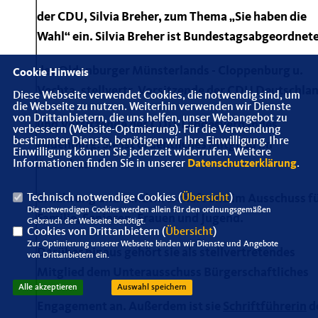
der CDU, Silvia Breher, zum Thema „Sie haben die
Wahl“ ein. Silvia Breher ist Bundestagsabgeordnet
des Oldenburger Münsterlands - Cloppenburg u.
Cookie Hinweis
Vechta, stellvertr. Vorsitzende der CDU Deutschla
Diese Webseite verwendet Cookies, die notwendig sind, um
die Webseite zu nutzen. Weiterhin verwenden wir Dienste
von Drittanbietern, die uns helfen, unser Webangebot zu
und Vorsitzende des CDU-Landesverbandes
verbessern (Website-Optmierung). Für die Verwendung
bestimmter Dienste, benötigen wir Ihre Einwilligung. Ihre
Oldenburg. Sie ist ordentliches Mitglied im
Einwilligung können Sie jederzeit widerrufen. Weitere
Ausschuss für
Informationen finden Sie in unserer
Datenschutzerklärung
.
Ernährung und Landwirtschaft und im Ausschuss f
Technisch notwendige Cookies (
Übersicht
)
Die notwendigen Cookies werden allein für den ordnungsgemäßen
Familie, Senioren, Frauen und Jugend.
Gebrauch der Webseite benötigt.
Cookies von Drittanbietern (
Übersicht
)
Zur Optimierung unserer Webseite binden wir Dienste und Angebote
Darüber hinaus gehört sie als stellvertretendes
von Drittanbietern ein.
Mitglied dem Unterausschuss Bürgerschaftliches
Alle akzeptieren
Auswahl speichern
Engagement an. Außerdem ist sie
Schriftführerin
d