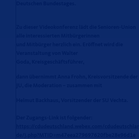
Deutschen Bundestages.
Zu dieser Videokonferenz lädt die Senioren-Union
alle interessierten Mitbürgerinnen
und Mitbürger herzlich ein. Eröffnet wird die
Veranstaltung von Walter
Goda, Kreisgeschäftsführer,
dann übernimmt Anna Frohn, Kreisvorsitzende der
JU, die Moderation – zusammen mit
Helmut Backhaus, Vorsitzender der SU Vechta.
Der Zugangs-Link ist folgender:
https://cdudeutschland.webex.com/cdudeutschla
de/j.php?MTID=m47eea279697620fbe28e96d1e