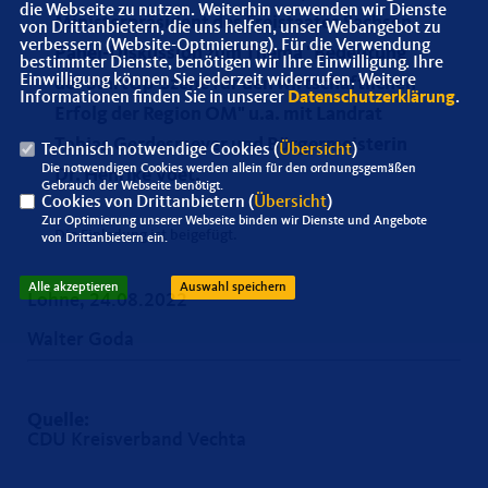
die Webseite zu nutzen. Weiterhin verwenden wir Dienste
Ministerpräsident des Freistaates Sachsen
von Drittanbietern, die uns helfen, unser Webangebot zu
verbessern (Website-Optmierung). Für die Verwendung
Panel-Diskussion zum Thema "Bedeutung
bestimmter Dienste, benötigen wir Ihre Einwilligung. Ihre
Einwilligung können Sie jederzeit widerrufen. Weitere
der StartUp-Szene für den wirtschaftlichen
Informationen finden Sie in unserer
Datenschutzerklärung
.
Erfolg der Region OM" u.a. mit Landrat
Tobias Gerdesmeyer und Bürgermeisterin
Technisch notwendige Cookies (
Übersicht
)
Die notwendigen Cookies werden allein für den ordnungsgemäßen
Dr. Henrike Voet.
Gebrauch der Webseite benötigt.
Cookies von Drittanbietern (
Übersicht
)
Zur Optimierung unserer Webseite binden wir Dienste und Angebote
Die Einladung ist beigefügt.
von Drittanbietern ein.
Alle akzeptieren
Auswahl speichern
Lohne, 24.08.2022
Walter Goda
Quelle:
CDU Kreisverband Vechta