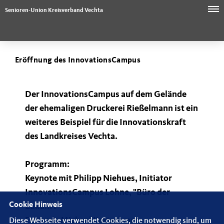
Senioren-Union Kreisverband Vechta
Eröffnung des InnovationsCampus
Der InnovationsCampus auf dem Gelände
der ehemaligen Druckerei Rießelmann ist ein
weiteres Beispiel für die Innovationskraft
des Landkreises Vechta.
Programm:
Keynote mit Philipp Niehues, Initiator
InnovationsCampus Lohne, "Büro der
Cookie Hinweis
Zukunft"
Festrede Michael Kretschmer,
Diese Webseite verwendet Cookies, die notwendig sind, um