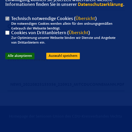
Walter Goda
Informationen finden Sie in unserer
Datenschutzerklärung
.
Technisch notwendige Cookies (
Übersicht
)
Die notwendigen Cookies werden allein für den ordnungsgemäßen
Quelle:
Gebrauch der Webseite benötigt.
CDU Kreisverband Vechta
Cookies von Drittanbietern (
Übersicht
)
Zur Optimierung unserer Webseite binden wir Dienste und Angebote
von Drittanbietern ein.
Alle akzeptieren
Auswahl speichern
Zusatzinformationen
NEWS_20220825153356_220913_MITCDUCONNEMANN.PDF
Homepage der Senioren-Union des CDU-Kreisverbandes Vechta