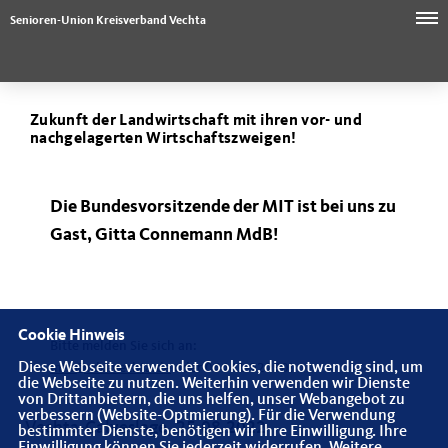
Senioren-Union Kreisverband Vechta
Zukunft der Landwirtschaft mit ihren vor- und
nachgelagerten Wirtschaftszweigen!
Die Bundesvorsitzende der MIT ist bei uns zu
Gast, Gitta Connemann MdB!
Cookie Hinweis
Bitte melden Sie sich an:
Diese Webseite verwendet Cookies, die notwendig sind, um
info@cdu-vechta.de
oder 04441-92290!
die Webseite zu nutzen. Weiterhin verwenden wir Dienste
von Drittanbietern, die uns helfen, unser Webangebot zu
verbessern (Website-Optmierung). Für die Verwendung
Vechta-Calveslage, 25.08.2022
bestimmter Dienste, benötigen wir Ihre Einwilligung. Ihre
Einwilligung können Sie jederzeit widerrufen. Weitere