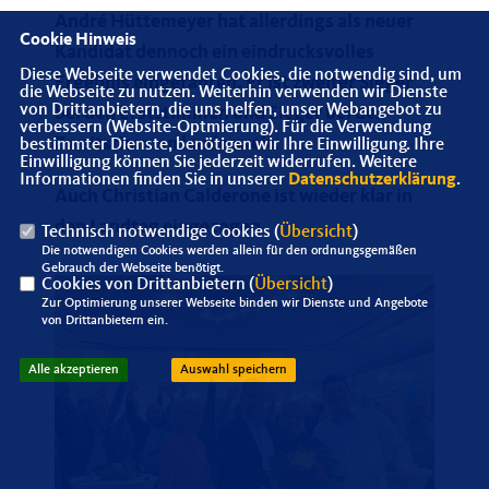
André Hüttemeyer hat allerdings als neuer
Cookie Hinweis
Kandidat dennoch ein eindrucksvolles
Diese Webseite verwendet Cookies, die notwendig sind, um
Ergebnis eingefahren. Er ist zweiter Sieger
die Webseite zu nutzen. Weiterhin verwenden wir Dienste
von Drittanbietern, die uns helfen, unser Webangebot zu
bei den Erststimmen und Sieger bei den
verbessern (Website-Optmierung). Für die Verwendung
Zweitstimmen landesweit.
bestimmter Dienste, benötigen wir Ihre Einwilligung. Ihre
Einwilligung können Sie jederzeit widerrufen. Weitere
Informationen finden Sie in unserer
Datenschutzerklärung
.
Auch Christian Calderone ist wieder klar in
den Landtag eingezogen.
Technisch notwendige Cookies (
Übersicht
)
Die notwendigen Cookies werden allein für den ordnungsgemäßen
Gebrauch der Webseite benötigt.
Cookies von Drittanbietern (
Übersicht
)
Zur Optimierung unserer Webseite binden wir Dienste und Angebote
von Drittanbietern ein.
Alle akzeptieren
Auswahl speichern