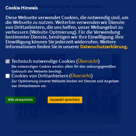
sondern Ausdruck einer anpackenden
Cookie Hinweis
Bevölkerung hier bei uns.
Diese Webseite verwendet Cookies, die notwendig sind, um
die Webseite zu nutzen. Weiterhin verwenden wir Dienste
Jochen Steinkamp führte als CDU
von Drittanbietern, die uns helfen, unser Webangebot zu
Kreisvorsitzender soverän durchs
verbessern (Website-Optmierung). Für die Verwendung
bestimmter Dienste, benötigen wir Ihre Einwilligung. Ihre
Programm!
Einwilligung können Sie jederzeit widerrufen. Weitere
Informationen finden Sie in unserer
Datenschutzerklärung
.
Technisch notwendige Cookies (
Übersicht
)
Die notwendigen Cookies werden allein für den ordnungsgemäßen
Gebrauch der Webseite benötigt.
Cookies von Drittanbietern (
Übersicht
)
Zur Optimierung unserer Webseite binden wir Dienste und Angebote
von Drittanbietern ein.
Alle akzeptieren
Auswahl speichern
CDU Kreisvorstand mit dem Generalsekretär der CDU