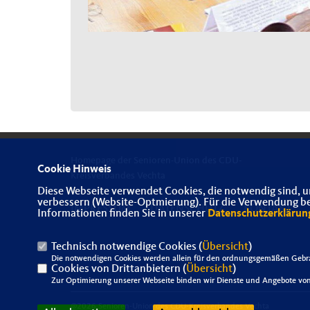
Homepage der Senioren-Union des CDU-
Cookie Hinweis
Kreisverbandes Vechta
Diese Webseite verwendet Cookies, die notwendig sind, u
verbessern (Website-Optmierung). Für die Verwendung best
IMPRESSUM
DATENSCHUTZ
KONTAKT
Informationen finden Sie in unserer
Datenschutzerklärun
Technisch notwendige Cookies (
Übersicht
)
Die notwendigen Cookies werden allein für den ordnungsgemäßen Gebra
Cookies von Drittanbietern (
Übersicht
)
Zur Optimierung unserer Webseite binden wir Dienste und Angebote von 
@2026 Senioren-Union des CDU-Kreisverbandes Vechta