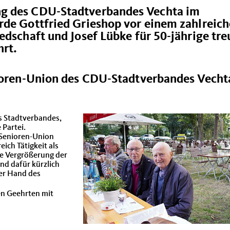
g des CDU-Stadtverbandes Vechta im
de Gottfried Grieshop vor einem zahlreic
edschaft und Josef Lübke für 50-jährige tre
hrt.
nioren-Union des CDU-Stadtverbandes Vecht
es Stadtverbandes,
 Partei.
U-Senioren-Union
ich Tätigkeit als
e Vergrößerung der
nd dafür kürzlich
der Hand des
en Geehrten mit