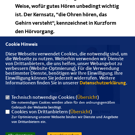
Weise, wofür gutes Hören unbedingt wichtig
ist. Der Kernsatz, “die Ohren hören, das
Gehirn versteht“, kennzeichnet in Kurzform
den Hörvorgang.
Cookie Hinweis
Diese Webseite verwendet Cookies, die notwendig sind, um
die Webseite zu nutzen. Weiterhin verwenden wir Dienste
von Drittanbietern, die uns helfen, unser Webangebot zu
verbessern (Website-Optmierung). Für die Verwendung
bestimmter Dienste, benötigen wir Ihre Einwilligung. Ihre
Einwilligung können Sie jederzeit widerrufen. Weitere
Informationen finden Sie in unserer
Datenschutzerklärung
.
Technisch notwendige Cookies (
Übersicht
)
Die notwendigen Cookies werden allein für den ordnungsgemäßen
Gebrauch der Webseite benötigt.
v. links: Waltraud Boving; Frau Wiebke Pöppe; Heinz
Cookies von Drittanbietern (
Übersicht
)
Zur Optimierung unserer Webseite binden wir Dienste und Angebote
Bröer
von Drittanbietern ein.