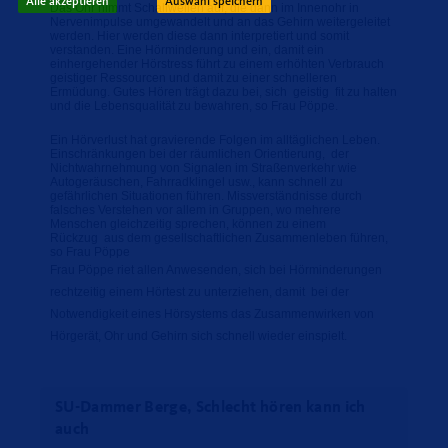
Alle akzeptieren
Auswahl speichern
Das Ohr nimmt Schallwellen auf, die dann im Innenohr in
Nervenimpulse umgewandelt und an das Gehirn weitergeleitet
werden. Hier werden diese dann interpretiert und somit
verstanden. Eine Hörminderung und ein, damit ein
einhergehender Hörstress führt zu einem erhöhten Verbrauch
geistiger Ressourcen und damit zu einer schnelleren
Ermüdung. Gutes Hören trägt dazu bei, sich geistig fit zu halten
und die Lebensqualität zu bewahren, so Frau Pöppe.
Ein Hörverlust hat gravierende Folgen im alltäglichen Leben.
Einschränkungen bei der räumlichen Orientierung, der
Nichtwahrnehmung von Signalen im Straßenverkehr wie
Autogeräuschen, Fahrradklingel usw., kann schnell zu
gefährlichen Situationen führen. Missverständnisse durch
falsches Verstehen vor allem in Gruppen, wo mehrere
Menschen gleichzeitig sprechen, können zu einem
Rückzug aus dem gesellschaftlichen Zusammenleben führen,
so Frau Pöppe
Frau Pöppe riet allen Anwesenden, sich bei Hörminderungen
rechtzeitig einem Hörtest zu unterziehen, damit bei der
Notwendigkeit eines Hörsystems das Zusammenwirken von
Hörgerät, Ohr und Gehirn sich schnell wieder einspielt.
SU-Dammer Berge, Schlecht hören kann ich
auch