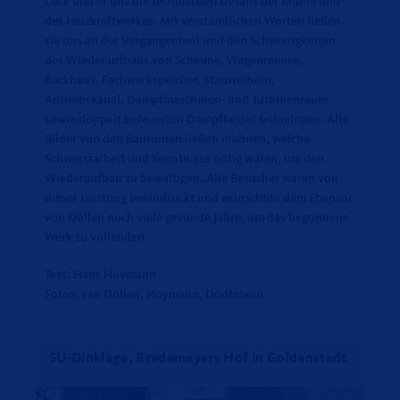
Lück und er uns die technischen Details der Mühle und
des Heizkraftwerkes. Mit verständlichen Worten ließen
sie uns an der Vergangenheit und den Schwierigkeiten
des Wiederaufbaus von Scheune, Wagenremise,
Backhaus, Fachwerkspeicher, Stauweihern,
Antriebskanal, Dampfmaschinen- und Turbinenraum
sowie doppelt befeuerten Dampfkessel teilnehmen. Alte
Bilder von den Bauruinen ließen erahnen, welche
Schwerstarbeit und Kenntnisse nötig waren, um den
Wiederaufbau zu bewältigen. Alle Besucher waren von
dieser Leistung beeindruckt und wünschten dem Ehepaar
von Döllen noch viele gesunde Jahre, um das begonnene
Werk zu vollenden.
Text: Hans Hoymann
Fotos: van Döllen, Hoymann, Dödtmann
SU-Dinklage, Bredemeyers Hof in Goldenstedt