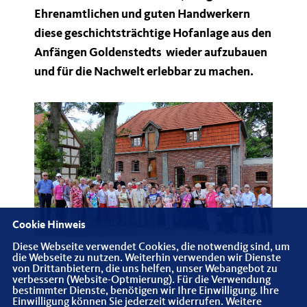
Ehrenamtlichen und guten Handwerkern
diese geschichtsträchtige Hofanlage aus den
Anfängen Goldenstedts wieder aufzubauen
und für die Nachwelt erlebbar zu machen.
Cookie Hinweis
Diese Webseite verwendet Cookies, die notwendig sind, um
die Webseite zu nutzen. Weiterhin verwenden wir Dienste
von Drittanbietern, die uns helfen, unser Webangebot zu
verbessern (Website-Optmierung). Für die Verwendung
Ebenso wurde von beiden die 1200 Jahre alte Arkeburg,
bestimmter Dienste, benötigen wir Ihre Einwilligung. Ihre
eine Trutzburg der Sachsen um Widukind gegen den
Einwilligung können Sie jederzeit widerrufen. Weitere