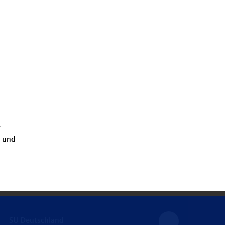
e
a und
SU Deutschland