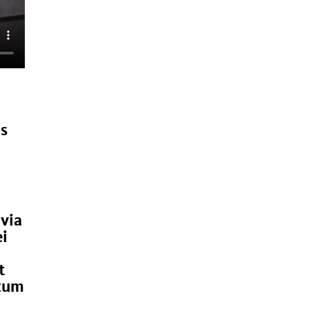
s
via
ei
t
 zum
h