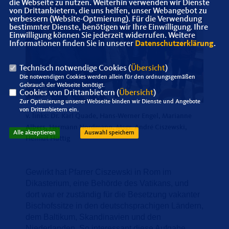
die Webseite zu nutzen. Weiterhin verwenden wir Dienste
von Drittanbietern, die uns helfen, unser Webangebot zu
verbessern (Website-Optmierung). Für die Verwendung
bestimmter Dienste, benötigen wir Ihre Einwilligung. Ihre
Einwilligung können Sie jederzeit widerrufen. Weitere
Informationen finden Sie in unserer
Datenschutzerklärung
.
Technisch notwendige Cookies (
Übersicht
)
Die notwendigen Cookies werden allein für den ordnungsgemäßen
Gebrauch der Webseite benötigt.
Cookies von Drittanbietern (
Übersicht
)
Zur Optimierung unserer Webseite binden wir Dienste und Angebote
von Drittanbietern ein.
v. links: Dr. Karl Quade, Hans-Werner Engel, Marianne
Albers, Hermann Nordmann, Msgr. André Ciszewski,
Alle akzeptieren
Auswahl speichern
Helmut Hüttig
Gewirkt hat Pfarrer Ciszewski in Rom im
Dikasterium, eine Behörde des Vatikans, und
dort war er zuständig für die Besetzung vakanter
Bischofssitze in den deutschsprachigen Ländern,
dem Baltikum, Skandinavien und den
Niederlanden. So interessant diese Aufgabe