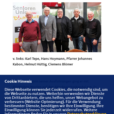
v. links: Karl Tepe, Hans Hoymann, Pfarrer Johannes
Kabon, Helmut Hüttig, Clemens Blömer
Gleich zu Beginn seiner Ausführungen ging er mit
Cookie Hinweis
deutlichen Worten auf den Missbrauchsskandal ein. Er
Diese Webseite verwendet Cookies, die notwendig sind, um
warb auch um Verständnis dafür, dass die
die Webseite zu nutzen. Weiterhin verwenden wir Dienste
von Drittanbietern, die uns helfen, unser Webangebot zu
Bischofskonferenz in Rom allen Bistümern den
verbessern (Website-Optmierung). Für die Verwendung
Stellenwert des Missbrauchs klar machen muss, um
bestimmter Dienste, benötigen wir Ihre Einwilligung. Ihre
kirchenweit dagegen vorzugehen. So soll verhindert
Einwilligung können Sie jederzeit widerrufen. Weitere